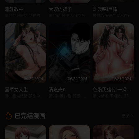
邪教教主
大嫂的裙子
炸裂吧!巨棒
第42話最終話-封神的教主
第60话-最终话-找到各自的幸福
最終話-安達的女人們♥
06/24/2024
06/24/2024
12/31/2024
国军女大生
清道夫K
色鵰英雄传:一捅天下
第60话最终话-梦想中的女大生后宫
第2季-第17话-智蕙，老爸马上就去救妳
第62話-你不知道…那樣會懷孕嗎?
已完结漫画
更多