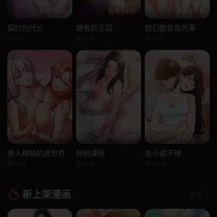
前天 14:06
前天 14:05
前天 14:04
契约的代价
野兽的王国
她们教会我的事
第34話
第33話
第42話
前天 14:03
前天 14:02
前天 14:01
男人稀缺的异世界
特别课程
发小碰不得
第45話
第24話
第128話
新上架漫画
更多