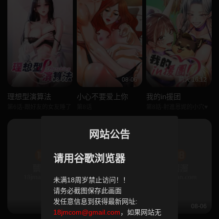
08-06
08-06
前天 16:12
理想型演算法
小心不要爱上你
我的in援团
第6话-跟好友的女友睡了
第8话
第8話-射進恩妮的小穴♥
网站公告
请用谷歌浏览器
未满18周岁禁止访问！！
请务必截图保存此画面
发任意信息到获得最新网址:
08-06
08-06
08-06
18jmcom@gmail.com
，如果网站无