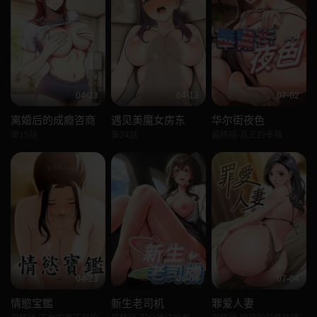
04-13
04-13
07-02
离婚后的成瘾咨商
遇见美魔女房东
华尔街夜色
第15話
第24話
最終話-真正的幸福
04-23
06-08
07-04
情慾宝鑑
新生老司机
罪爱人妻