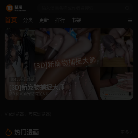
首页
分类
更新
排行
书架
最終話-復仇的終點
掠夺行动
为了报復把自己丢弃在异国的叛徒们，赵骏时隔七年出现在大家面前，掀起了一场腥风血雨!「成功人士的女人就是不一样，睡起来特别爽!我会好好照顾她们的」
览器，夸克浏览器)
热门漫画
更多