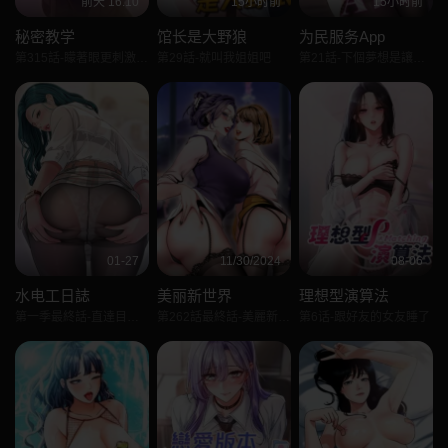
前天 16:10
15小时前
15小时前
秘密教学
馆长是大野狼
为民服务App
第315話-矇著眼更刺激了!
第29話-就叫我姐姐吧
第21話-下個夢想是讓妳懷孕
01-27
11/30/2024
08-06
水电工日誌
美丽新世界
理想型演算法
第一季最終話-直達目的地的絕頂高潮
第262話最終話-美麗新世界
第6话-跟好友的女友睡了