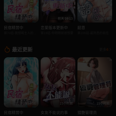
15小时前
前天 16:13
15小时前
民宿精营中
恋爱版本更新中
韶恩
第70話-我想喝主人的牛奶♥
第19話-你明明就很想要
第106話-最熟悉的前任
最近更新
更多
6
15小时前
15小时前
15小时前
民宿精营中
女友不能说的事
猎艷管理员