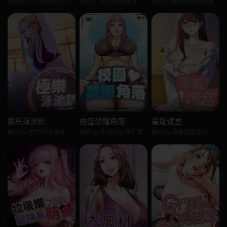
最終話-下女的真正目的
最終話-安全護送妳到終點
最終話-竣碩的最終抉擇
06-10
07-13
06-12
极乐泳池趴
校园禁播角落
羞耻课堂
最終話-很高興認識妳
最終話-不滅的監視帝國
最終話-用身體感化大眾的萬人迷老師