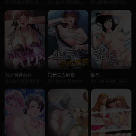
第70話-我想喝主人的牛奶♥
第23話-兒子和他女友的祕密
第51話-體內都是他的精液
15小时前
15小时前
15小时前
为民服务App
馆长是大野狼
韶恩
第21話-下個夢想是讓妳懷孕
第29話-就叫我姐姐吧
第106話-最熟悉的前任