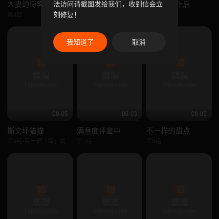
人妻的待客之道
和正妹们的语言交换
当时间静止后
法访问请截图发给我们，收到信会立
刻修复！
第4話
第3話
第5話
我知道了
取消
08-05
08-03
08-05
斯文坏猫猫
满意度评鉴中
不一样的甜点
第9話-另一個「嘴」就吃得下了
第7話
第9話