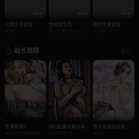
08-04
08-03
08-03
公寓生存游戏
伪纯爱变态
我的专属管家
第5話
第10話-萬能的新進工讀生
第11話
站长推荐
更多
08-02
11/11/2024
01/16/2025
堕落物语2
[3D]直播间美熟母的精彩性事
难以克制的欲望
第64話-徹底淪為完美的玩物
第15话-最终话
第50話