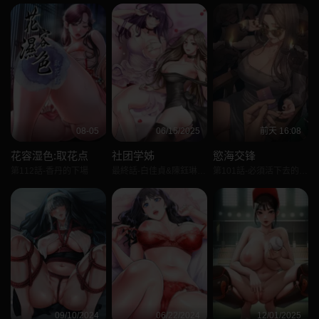
08-05
06/15/2025
前天 16:08
花容湿色:取花点
社团学姊
慾海交锋
第112話-香丹的下場
最終話-白佳貞&陳鈺琳要不要和我共組家庭?♥
第101話-必須活下去的理由
09/10/2024
06/22/2024
12/01/2025