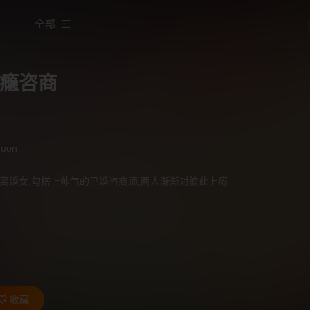
全部
瘾咨商
moon
离婚女,勾搭上帅气的已婚咨商师,两人渐渐对彼此上瘾
收藏