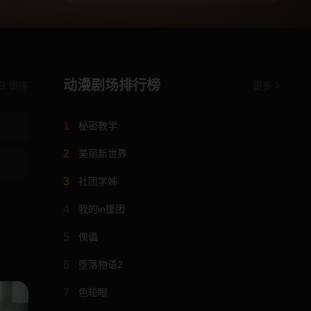
动漫剧场排行榜
倒序
更多
1
秘密教学
2
美丽新世界
3
社团学姊
4
我的in援团
5
傀儡
6
堕落物语2
7
色轮眼