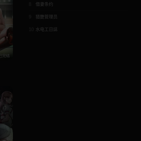
8
借妻条约
9
猎艷管理员
10
水电工日誌
已完结