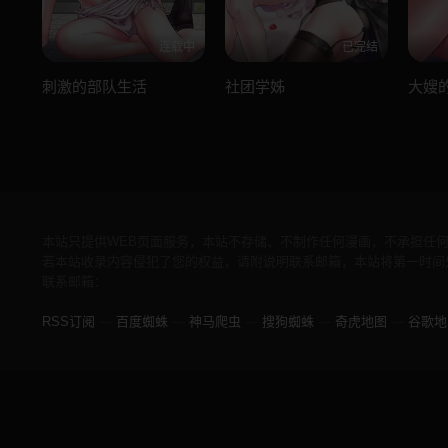
连载中
已完结
刺激的部队生活
社团学姊
大嫂
本站只提供WEB页面服务，本站不存储、不制作任何漫画，不承担任
若本站收录内容侵犯了您的权益，请附说明联系邮箱，本站将第一时间
联系邮箱：
RSS订阅
—
百度蜘蛛
—
神马爬虫
—
搜狗蜘蛛
—
奇虎地图
—
谷歌地