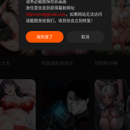
请务必截图保存此画面
发任意信息到获得最新网址:
18jmcom@gmail.com
，如果网站无法访问
请截图发给我们，收到信会立刻修复！
我知道了
取消
已完结
连载中
女大生
花容湿色:取花点
炸裂吧!巨棒