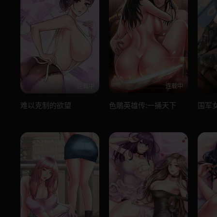
连载中
连载中
难以克制的欲望
色鵰英雄传:一捅天下
国军