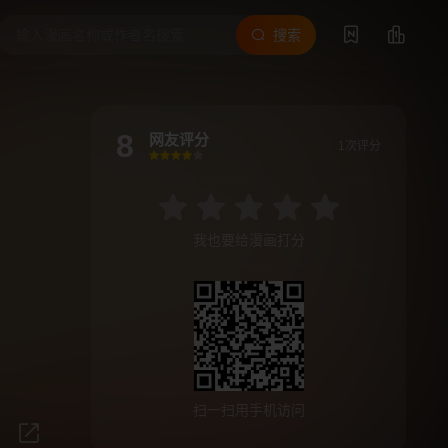
搜索
8
网友评分
1次评分
很差
较差
还行
推荐
力荐
我也要给漫画打分
扫一扫用手机访问