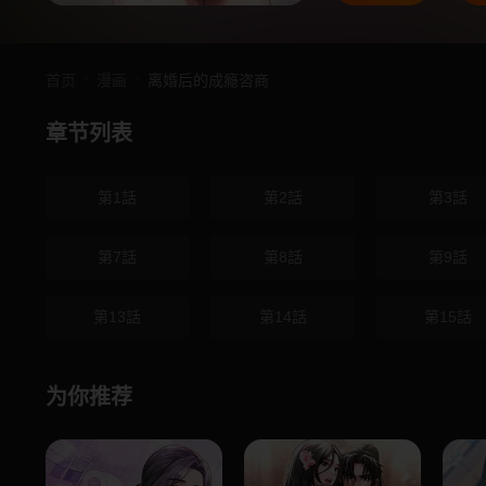
首页
漫画
离婚后的成瘾咨商
章节列表
第1話
第2話
第3話
第7話
第8話
第9話
第13話
第14話
第15話
为你推荐