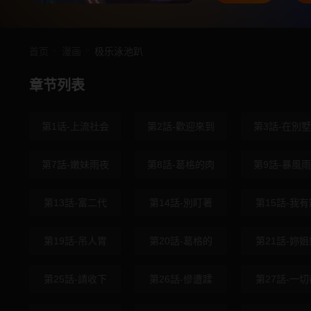
首页
漫画
极乐泳池趴
章节列表
第1话-上流社会
第2話-歡迎來到
第3話-在別
第7話-嫩妹雨夜
第8話-葛格的肉
第9話-暴風
第13話-富二代
第14話-別盯著
第15話-我有
第19話-吊人胃
第20話-葛格的
第21話-妳姐
第25話-請收下
第26話-慘遭蹂
第27話-一切