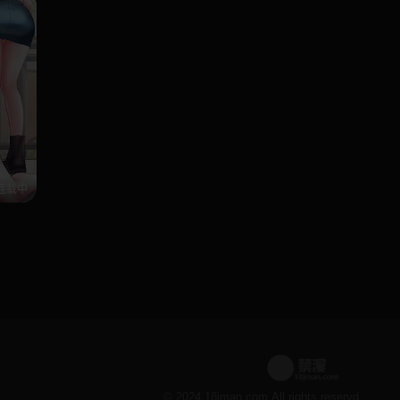
连载中
© 2024 18jman.com All rights reservd.