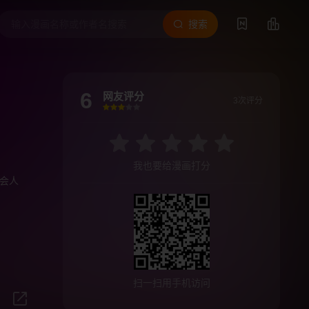
搜索
6
网友评分
3次评分
很差
较差
还行
推荐
力荐
我也要给漫画打分
会人
扫一扫用手机访问