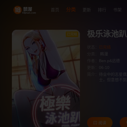
分类
首页
更新
排行
书架
极乐泳池趴
已完结
状态：
已完结
分类：
韩漫
作者：
Ben.p&远德
更新：
06-10
简介：
待业中的志星偶
士，但意想不到
阅读