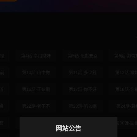
墅裡
第4話-享用嫩妹
第5話-絕對要忍
第6話-激情
雨前
第10話-山中拘
第11話-多少錢
第12話-嫩
辦
第16話-正妹網
第17話-你不好
第18話-你
姐
第22話-老子不
第23話-陷入絕
第24話-葛
都
第28話-妳不就
第29話-你馬子
第30話-回
网站公告