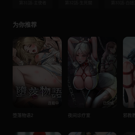
第31話-主使者
第32話-生死關
第33話-白妞
为你推荐
连载中
已完结
堕落物语2
夜间诊疗室
邪教