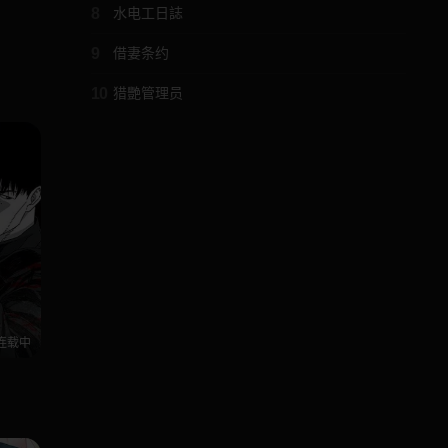
8
水电工日誌
9
借妻条约
10
猎艷管理员
连载中