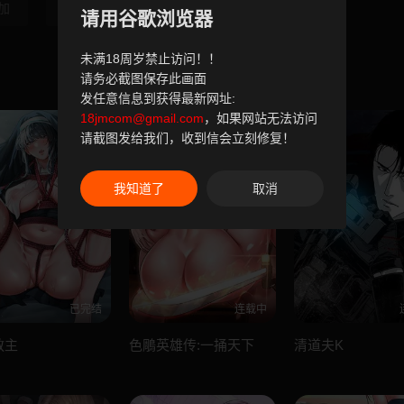
加
第34話-抱著必
最終話-很高興認
请用谷歌浏览器
未满18周岁禁止访问！！
请务必截图保存此画面
发任意信息到获得最新网址:
18jmcom@gmail.com
，如果网站无法访问
请截图发给我们，收到信会立刻修复！
我知道了
取消
已完结
连载中
教主
色鵰英雄传:一捅天下
清道夫K