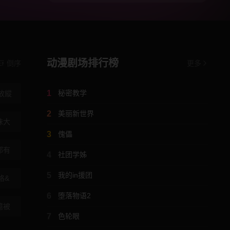
动漫剧场排行榜
倒序
更多
1
秘密教学
放縱
2
美丽新世界
妹大
3
傀儡
都有
4
社团学姊
5
我的in援团
格&
6
堕落物语2
憶被
7
色轮眼