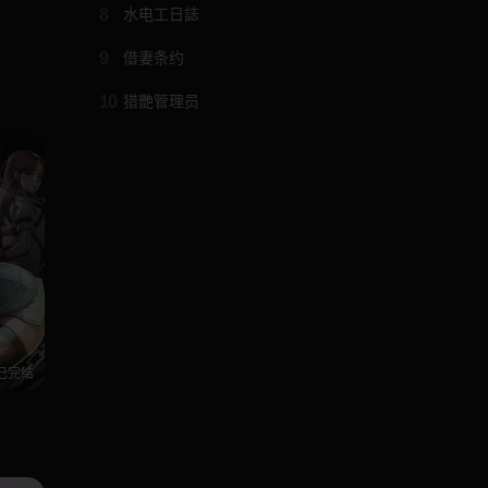
8
水电工日誌
9
借妻条约
10
猎艷管理员
已完结