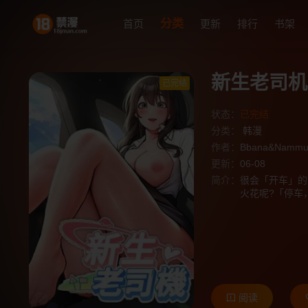
分类
首页
更新
排行
书架
新生老司机
已完结
状态：
已完结
分类：
韩漫
作者：
Bbana&Nammu
更新：
06-08
简介：
很会「开车」的
火花呢?「停车
阅读