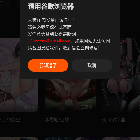
在
第34話-以支持
最終話-安全護送
请用谷歌浏览器
未满18周岁禁止访问！！
请务必截图保存此画面
发任意信息到获得最新网址:
18jmcom@gmail.com
，如果网站无法访问
请截图发给我们，收到信会立刻修复！
我知道了
取消
连载中
已完结
克制的欲望
炸裂吧!巨棒
夜间诊疗室