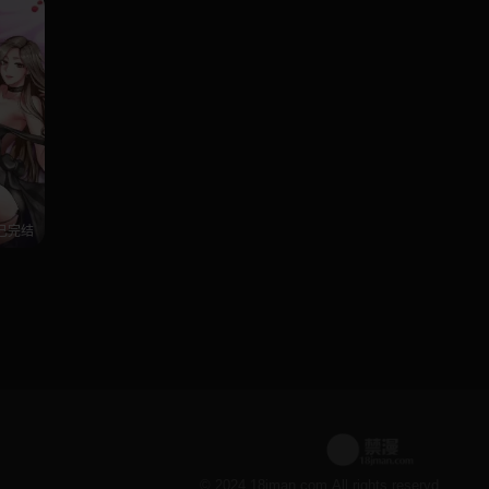
已完结
© 2024 18jman.com All rights reservd.