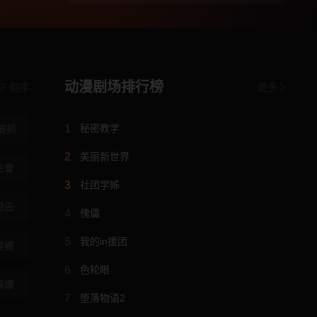
动漫剧场排行榜
倒序
更多
1
秘密教学
被抓
2
美丽新世界
生會
3
社团学姊
想告
4
傀儡
5
我的in援团
度被
6
色轮眼
稱讚
7
堕落物语2