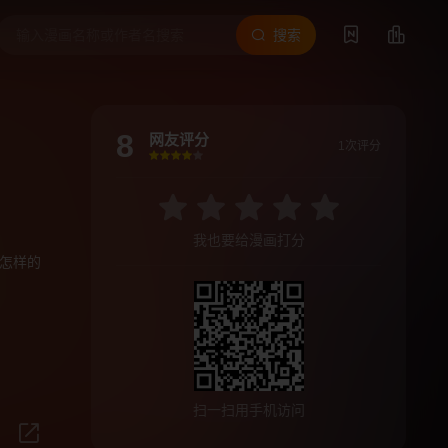
搜索
8
网友评分
1次评分
很差
较差
还行
推荐
力荐
我也要给漫画打分
怎样的
扫一扫用手机访问