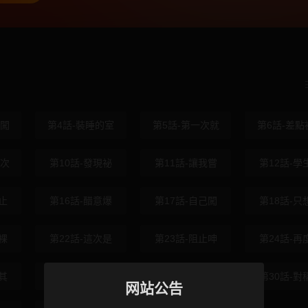
被闖
第4話-裝睡的室
第5話-第一次就
第6話-差點
一次
第10話-發現祕
第11話-讓我嘗
第12話-學
止
第16話-醋意爆
第17話-自己闖
第18話-只
裸
第22話-這次是
第23話-阻止呻
第24話-再
其
第28話-這是給
第29話-發現敏
第30話-對
网站公告