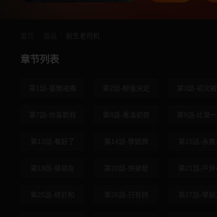
首页
漫画
新生老司机
章节列表
第1話-毫無戒備
第2話-醉後決定
第3話-初次
第7話-你喜歡我
第8話-重溫初夜
第9話-比第
第13話-看好了
第14話-學姐牌
第15話-永無
第19話-替朋友
第20話-快被發
第21話-戶外
第25話-終於和
第26話-只有妳
第27話-學姐