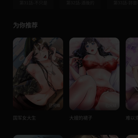
第31話-不只是
第32話-酒後的
第33話-妳曾
为你推荐
已完结
已完结
国军女大生
大嫂的裙子
难以