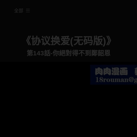
全部
《协议换爱(无码版)》
第143話-你絕對得不到鄭韶恩