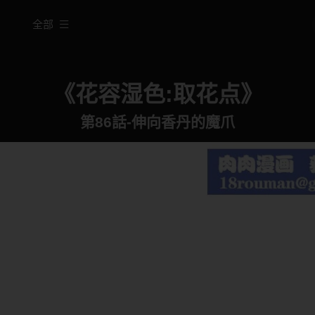
全部
《花容湿色:取花点》
第86話-伸向香丹的魔爪