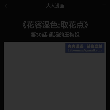
大人漫画
《花容湿色:取花点》
第30話-飢渴的玉梅姐