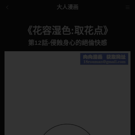
大人漫画
《花容湿色:取花点》
第12話-侵蝕身心的絕倫快感