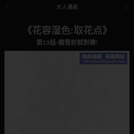
大人漫画
《花容湿色:取花点》
第13話-儘管射就對瞭!