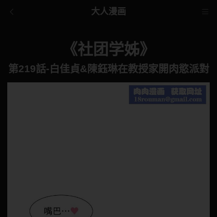
大人漫画
《社团学姊》
第219話-白佳貞&陳鈺琳在教授家開肉慾派對