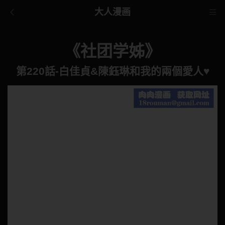
大人漫画
《社团学姊》
第220話-白佳貞&陳鈺琳和我的兩個愛人♥