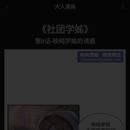
大人漫画
《社团学姊》
第9话-映纯学姊的诱惑