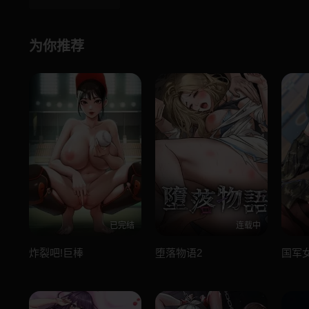
为你推荐
已完结
连载中
炸裂吧!巨棒
堕落物语2
国军