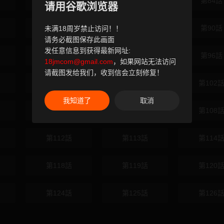
第82話
第83話
第84話
请用谷歌浏览器
第88話
第89話
第90話
未满18周岁禁止访问！！
请务必截图保存此画面
发任意信息到获得最新网址:
第94話
第95話
第96話
18jmcom@gmail.com
，如果网站无法访问
请截图发给我们，收到信会立刻修复！
第100話
第101話
第102
我知道了
取消
第106話
第107話
第108
第112話
第113話
第114
第118話
第119話
第120
第124話
第125話
第126