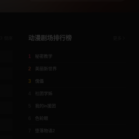
动漫剧场排行榜
倒序
更多
1
秘密教学
2
美丽新世界
3
傀儡
4
社团学姊
5
我的in援团
6
色轮眼
7
堕落物语2