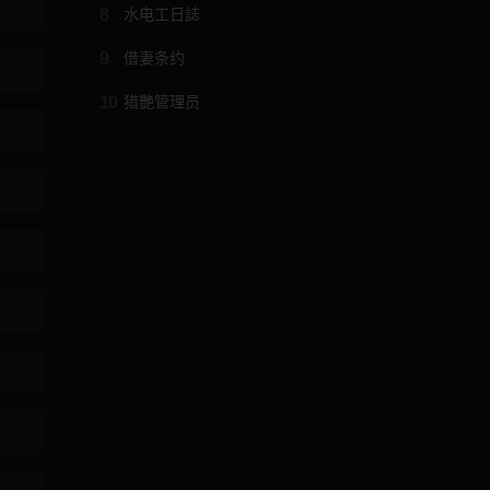
8
水电工日誌
9
借妻条约
10
猎艷管理员