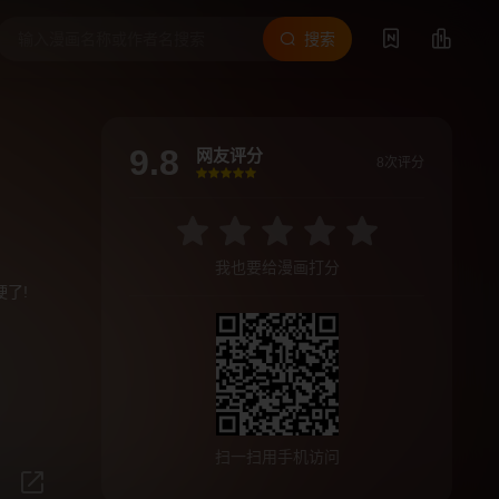
搜索
9.8
网友评分
8次评分
很差
较差
还行
推荐
力荐
我也要给漫画打分
了!
扫一扫用手机访问