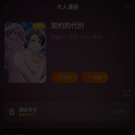
大人漫画
契约的代价
连载中
连载中
/
前天 14:06
韩漫
/
Frate
阅读
收藏
8
网友评分
1次评分
很差
较差
还行
推荐
力荐