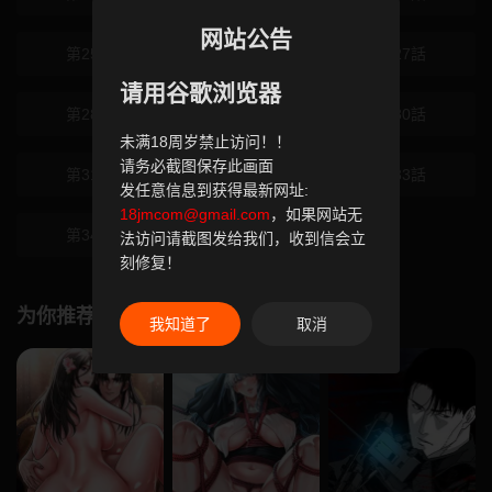
网站公告
第25話
第26話
第27話
请用谷歌浏览器
第28話
第29話
第30話
未满18周岁禁止访问！！
请务必截图保存此画面
第31話
第32話
第33話
发任意信息到获得最新网址:
18jmcom@gmail.com
，如果网站无
第34話
法访问请截图发给我们，收到信会立
刻修复！
为你推荐
我知道了
取消