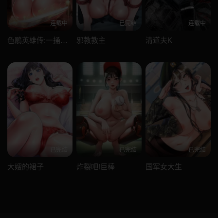
连载中
已完结
连载中
色鵰英雄传:一捅天下
邪教教主
清道夫K
已完结
已完结
已完结
大嫂的裙子
炸裂吧!巨棒
国军女大生