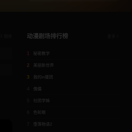
动漫剧场排行榜
倒序
更多
1
秘密教学
2
美丽新世界
3
我的in援团
4
傀儡
5
社团学姊
6
色轮眼
7
堕落物语2