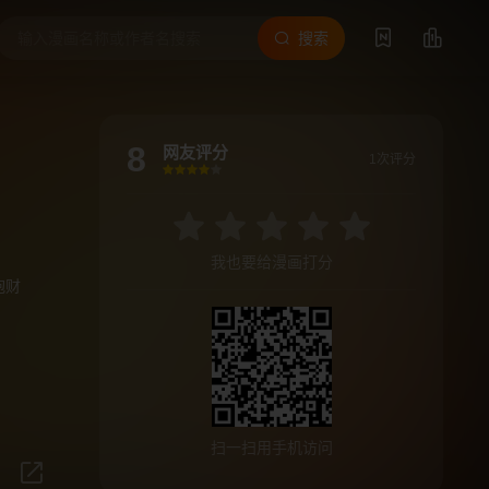
搜索
8
网友评分
1次评分
很差
较差
还行
推荐
力荐
我也要给漫画打分
抱财
扫一扫用手机访问