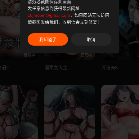
请务必截图保存此画面
发任意信息到获得最新网址:
18jmcom@gmail.com
，如果网站无法访问
请截图发给我们，收到信会立刻修复！
我知道了
取消
连载中
已完结
物语2
国军女大生
清道夫K