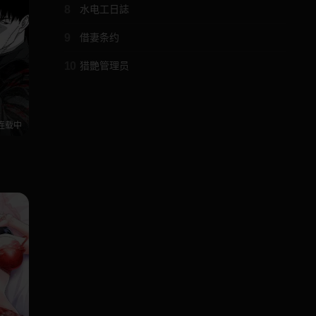
8
水电工日誌
9
借妻条约
10
猎艷管理员
连载中