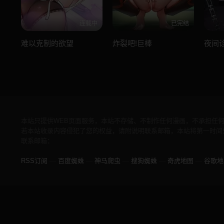
连载中
已完结
难以克制的欲望
炸裂吧!巨棒
夜间
本站只提供WEB页面服务，本站不存储、不制作任何漫画，不承担任
若本站收录内容侵犯了您的权益，请附说明联系邮箱，本站将第一时间
联系邮箱：
RSS订阅
—
百度蜘蛛
—
神马爬虫
—
搜狗蜘蛛
—
奇虎地图
—
谷歌地