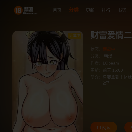
分类
首页
更新
排行
书架
财富爱情二
连载中
状态：
连载中
分类：
韩漫
作者：
LObeam
更新：
前天 16:08
简介：
只要拿到十亿就
富？
阅读