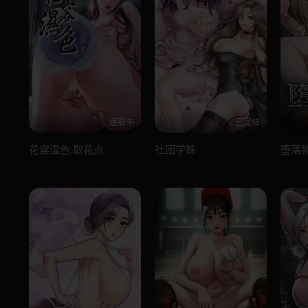
连载中
已完结
花容湿色:取花点
社团学姊
堕落