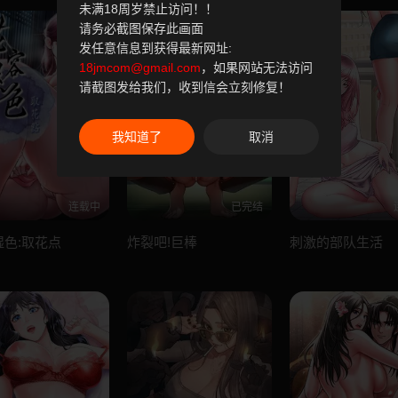
未满18周岁禁止访问！！
请务必截图保存此画面
发任意信息到获得最新网址:
18jmcom@gmail.com
，如果网站无法访问
请截图发给我们，收到信会立刻修复！
我知道了
取消
连载中
已完结
湿色:取花点
炸裂吧!巨棒
刺激的部队生活