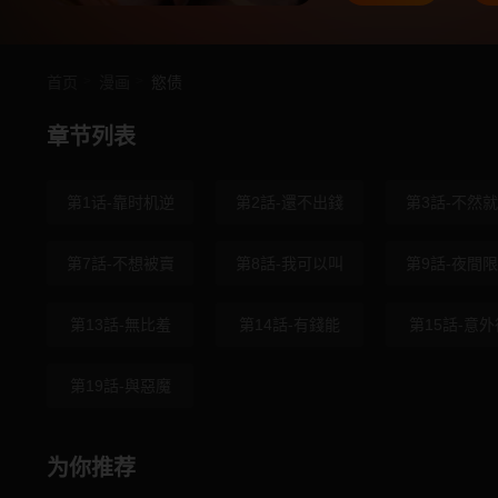
首页
漫画
慾债
章节列表
第1话-靠时机逆
第2話-還不出錢
第3話-不然
第7話-不想被賣
第8話-我可以叫
第9話-夜間
第13話-無比羞
第14話-有錢能
第15話-意外
第19話-與惡魔
为你推荐