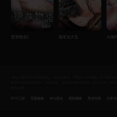
连载中
已完结
堕落物语2
国军女大生
大嫂
本站只提供WEB页面服务，本站不存储、不制作任何漫画，不承担任
若本站收录内容侵犯了您的权益，请附说明联系邮箱，本站将第一时间
联系邮箱：
RSS订阅
—
百度蜘蛛
—
神马爬虫
—
搜狗蜘蛛
—
奇虎地图
—
谷歌地