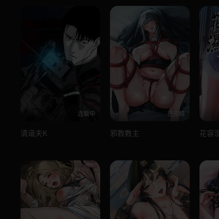
连载中
已完结
清道夫K
邪教教主
花容