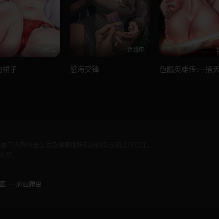
已完结
连载中
的裙子
慾海交锋
色鵰英雄传:一捅
何由于内容的合法性及健康性所引起的争议和法律责任。
处理。
图
—
必应爬虫