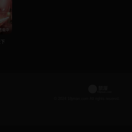
连载中
天下
© 2024 18jman.com All rights reservd.