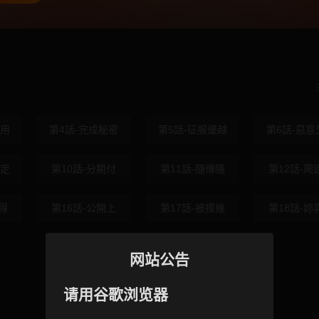
就用
第4話-完成秘密
第5話-征服優越
第6話-惡意
限定
第10話-分期付
第11話-隨傳隨
第12話-爬
得
第16話-公開上
第17話-被摸幾
第18話-妳
网站公告
请用谷歌浏览器