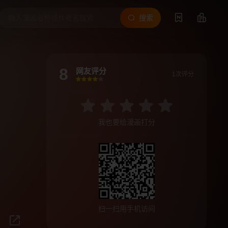
搜索
8
网友评分
1次评分
很差
较差
还行
推荐
力荐
我也要给漫画打分
扫一扫用手机访问