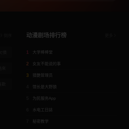
动漫剧场排行榜
倒序
更多
1
大学棒棒堂
欠債
2
女友不能说的事
過來
3
猎艷管理员
喜歡
4
馆长是大野狼
5
为民服务App
6
水电工日誌
7
秘密教学