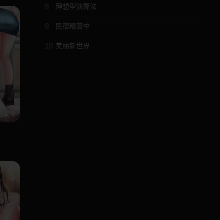
8
理想型演算法
9
民宿精营中
10
美丽新世界
连载中