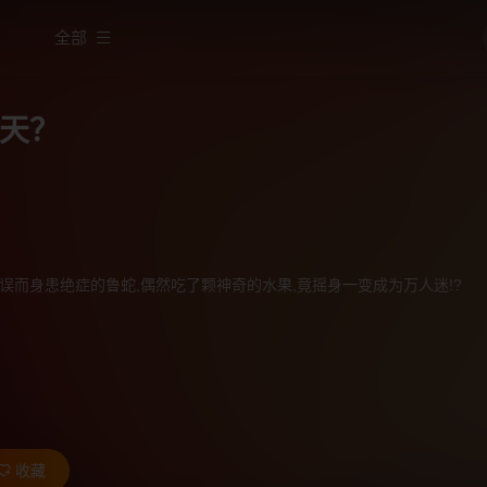
全部
天？
误而身患绝症的鲁蛇,偶然吃了颗神奇的水果,竟摇身一变成为万人迷!?
收藏