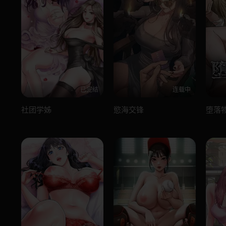
已完结
连载中
社团学姊
慾海交锋
堕落