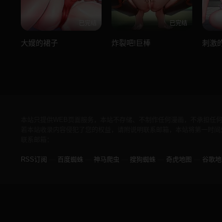
已完结
已完结
大嫂的裙子
炸裂吧!巨棒
刺激
本站只提供WEB页面服务，本站不存储、不制作任何漫画，不承担任
若本站收录内容侵犯了您的权益，请附说明联系邮箱，本站将第一时间
联系邮箱：
RSS订阅
—
百度蜘蛛
—
神马爬虫
—
搜狗蜘蛛
—
奇虎地图
—
谷歌地