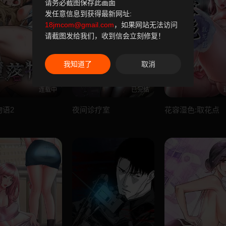
请务必截图保存此画面
发任意信息到获得最新网址:
18jmcom@gmail.com
，如果网站无法访问
请截图发给我们，收到信会立刻修复！
我知道了
取消
连载中
已完结
物语2
夜间诊疗室
花容湿色:取花点