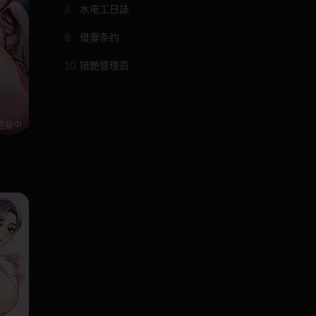
8
水电工日誌
9
借妻条约
10
猎艷管理员
连载中