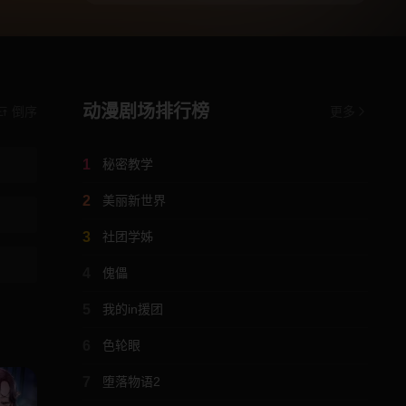
动漫剧场排行榜
倒序
更多
1
秘密教学
2
美丽新世界
3
社团学姊
4
傀儡
5
我的in援团
6
色轮眼
7
堕落物语2