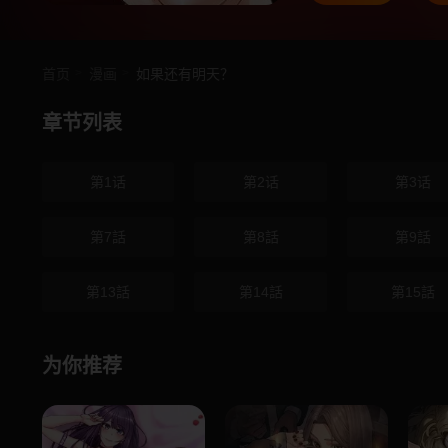
首页
漫画
如果还有明天？
章节列表
第1话
第2话
第3话
第7話
第8話
第9話
第13話
第14話
第15話
为你推荐