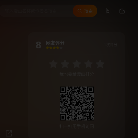
搜索
8
网友评分
1次评分
很差
较差
还行
推荐
力荐
我也要给漫画打分
扫一扫用手机访问