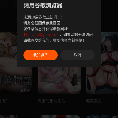
第34話
第35話
请用谷歌浏览器
未满18周岁禁止访问！！
请务必截图保存此画面
发任意信息到获得最新网址:
18jmcom@gmail.com
，如果网站无法访问
请截图发给我们，收到信会立刻修复！
我知道了
取消
连载中
连载中
物语2
刺激的部队生活
邪教教主