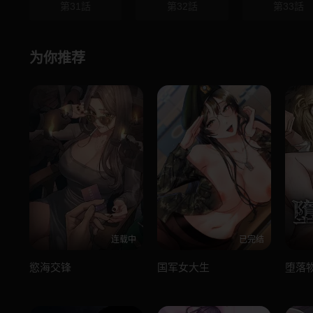
第31話
第32話
第33話
为你推荐
连载中
已完结
慾海交锋
国军女大生
堕落