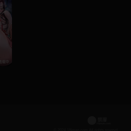
连载中
© 2024 18jman.com All rights reservd.