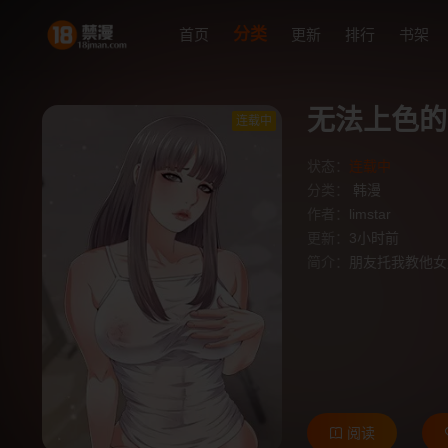
分类
首页
更新
排行
书架
无法上色的
连载中
状态：
连载中
分类：
韩漫
作者：
limstar
更新：
3小时前
简介：
朋友托我教他女
阅读