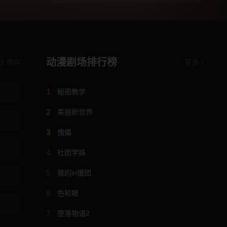
动漫剧场排行榜
倒序
更多
1
秘密教学
2
美丽新世界
3
傀儡
4
社团学姊
5
我的in援团
6
色轮眼
7
堕落物语2