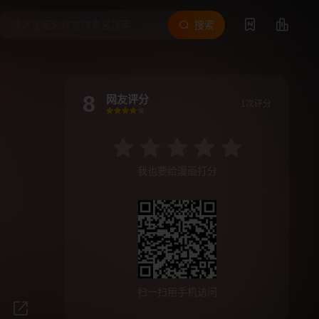
搜索
8
网友评分
1次评分
很差
较差
还行
推荐
力荐
我也要给漫画打分
扫一扫用手机访问