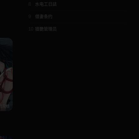
8
水电工日誌
9
借妻条约
10
猎艷管理员
已完结