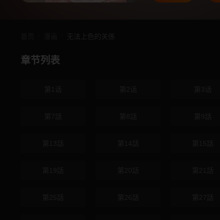
首页
漫画
无法上色的关係
章节列表
第1话
第2话
第3话
第7話
第8話
第9話
第13話
第14話
第15話
第19話
第20話
第21話
第25話
第26話
第27話