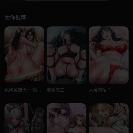
为你推荐
连载中
已完结
已完结
色鵰英雄传:一捅天下
邪教教主
大嫂的裙子