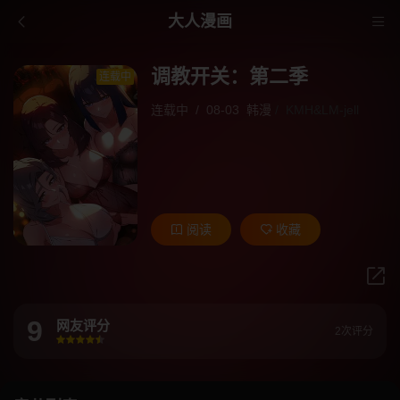
大人漫画
调教开关：第二季
连载中
连载中
/
08-03
韩漫
/
KMH&LM-jell
阅读
收藏
9
网友评分
2次评分
很差
较差
还行
推荐
力荐