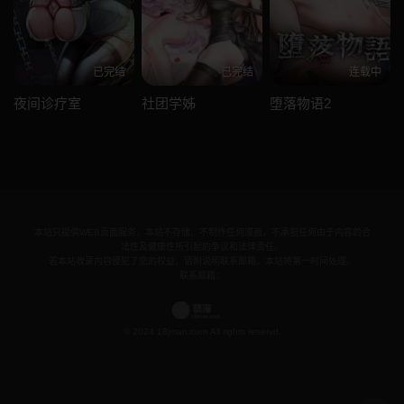
已完结
已完结
连载中
夜间诊疗室
社团学姊
堕落物语2
本站只提供WEB页面服务，本站不存储、不制作任何漫画，不承担任何由于内容的合
法性及健康性所引起的争议和法律责任。
若本站收录内容侵犯了您的权益，请附说明联系邮箱，本站将第一时间处理。
联系邮箱：
© 2024 18jman.com All rights reservd.