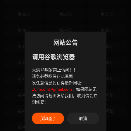
第25話
第26話
第27話
第28話
第29話
第30話
网站公告
第31話
第32話
第33話
请用谷歌浏览器
第34話
第35話
第36話
未满18周岁禁止访问！！
请务必截图保存此画面
第37話
第38話
第39話
发任意信息到获得最新网址:
18jmcom@gmail.com
，如果网站无
第40話
第41話
第42話
法访问请截图发给我们，收到信会立
刻修复！
第43話
第44話
第45話
我知道了
取消
第46話