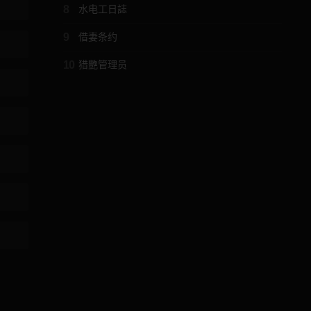
8
水电工日誌
9
借妻条约
10
猎艷管理员