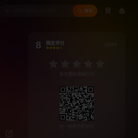
搜索
8
网友评分
1次评分
很差
较差
还行
推荐
力荐
我也要给漫画打分
扫一扫用手机访问