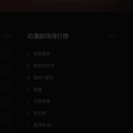
动漫剧场排行榜
倒序
更多
1
秘密教学
2
美丽新世界
3
我的in援团
4
傀儡
5
社团学姊
6
色轮眼
7
堕落物语2