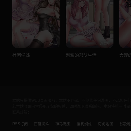
已完结
连载中
社团学姊
刺激的部队生活
大嫂
本站只提供WEB页面服务，本站不存储、不制作任何漫画，不承担任
若本站收录内容侵犯了您的权益，请附说明联系邮箱，本站将第一时间
联系邮箱：
RSS订阅
—
百度蜘蛛
—
神马爬虫
—
搜狗蜘蛛
—
奇虎地图
—
谷歌地