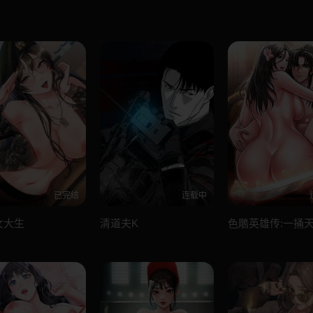
已完结
连载中
女大生
清道夫K
色鵰英雄传:一捅