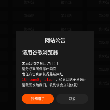
第34話
第35話
第36話
第40話
第41話
第42話
第46話
第47話
第48話
网站公告
第52話
第53話
第54話
请用谷歌浏览器
第58話
第59話
第60話
未满18周岁禁止访问！！
请务必截图保存此画面
第64話
第65話
第66話
发任意信息到获得最新网址:
18jmcom@gmail.com
，如果网站无法访问
第70話
第71話
第72話
请截图发给我们，收到信会立刻修复！
我知道了
取消