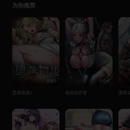
为你推荐
连载中
已完结
堕落物语2
夜间诊疗室
国军