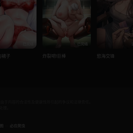
已完结
已完结
的裙子
炸裂吧!巨棒
慾海交锋
何由于内容的合法性及健康性所引起的争议和法律责任。
处理。
图
—
必应爬虫