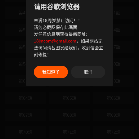
请用谷歌浏览器
第49話
第50話
第51話
未满18周岁禁止访问！！
请务必截图保存此画面
第52話
第53話
第54話
发任意信息到获得最新网址:
18jmcom@gmail.com
，如果网站无
第55話
第56話
第57話
法访问请截图发给我们，收到信会立
刻修复！
第58話
第59話
第60話
我知道了
取消
第61話
第62話
第63話
第64話
第65話
第66話
第67話
第68話
第69話
第70話
第71話
第72話