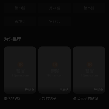
第73話
第74話
第75話
第76話
第77話
为你推荐
连载中
已完结
连载中
堕落物语2
大嫂的裙子
难以克制的欲望