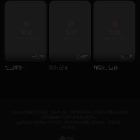
已完结
连载中
已完结
社团学姊
慾海交锋
炸裂吧!巨棒
本站只提供WEB页面服务，本站不存储、不制作任何漫画，不承担任何由于内容的合
法性及健康性所引起的争议和法律责任。
若本站收录内容侵犯了您的权益，请附说明联系邮箱，本站将第一时间处理。
联系邮箱：