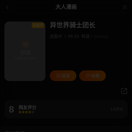
大人漫画
异世界骑士团长
连载中
连载中
/
08-03
韩漫
/
Imsooa
阅读
收藏
8
网友评分
1次评分
很差
较差
还行
推荐
力荐