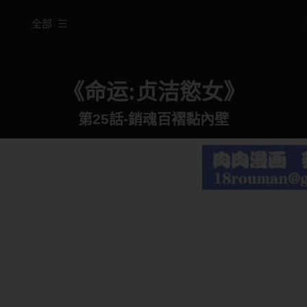
全部
《命运:贞洁慾女》
第25話-銷魂百褶黏內壁