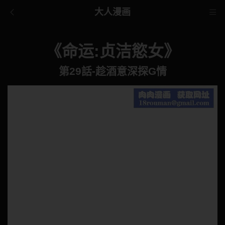
大人漫画
《命运:贞洁慾女》
第29話-趁酒意深探G情