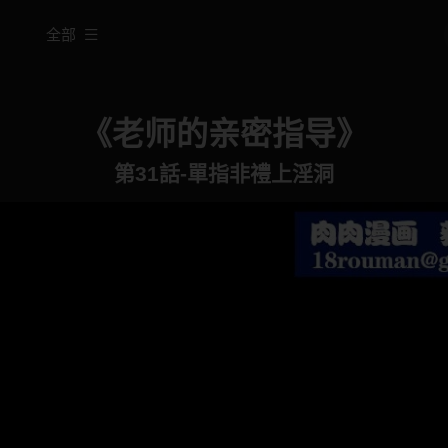
全部
《老师的亲密指导》
第31話-單指非禮上淫洞