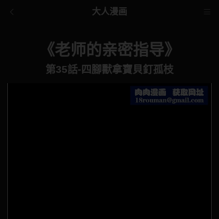
大人漫画
《老师的亲密指导》
第35話-四腳獸拿寶貝釘孤枝