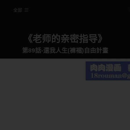
全部
《老师的亲密指导》
第89話-還我人生(褲襠)自由計畫