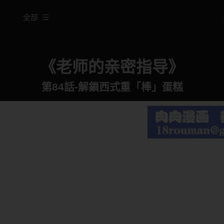
全部
《老师的亲密指导》
第84話-解鎖西式重「棒」蛋糕