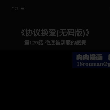
全部
《协议换爱(无码版)》
第129話-徹底被馴服的感覺