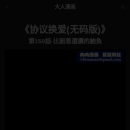
大人漫画
《协议换爱(无码版)》
第150話-比韶恩還讚的鮑魚