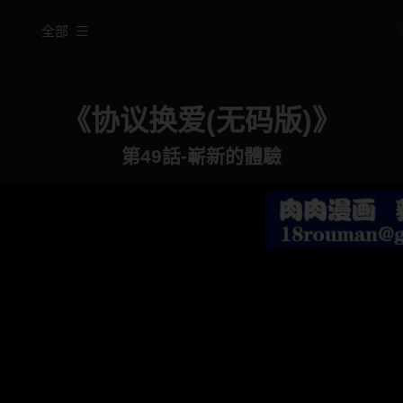
全部
《协议换爱(无码版)》
第49話-嶄新的體驗