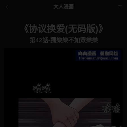
大人漫画
《协议换爱(无码版)》
第42話-獨樂樂不如眾樂樂