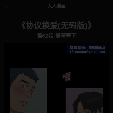
大人漫画
《协议换爱(无码版)》
第62話-雙管齊下