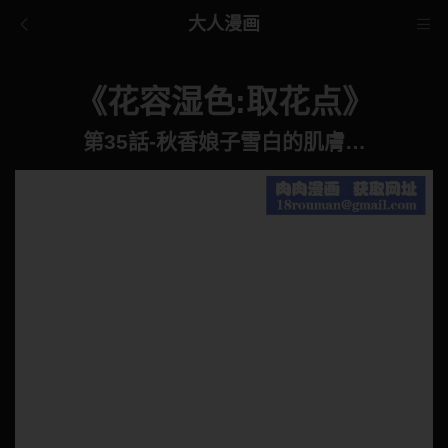
大人漫画
《花容湿色:取花点》
第35話-秋香娘子雪白的肌膚…