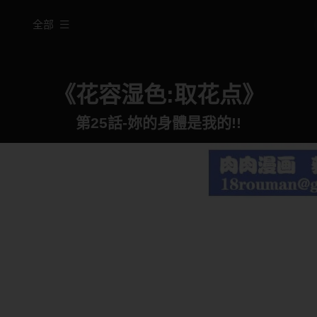
全部
《花容湿色:取花点》
第25話-妳的身體是我的!!