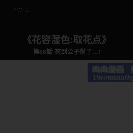
全部
《花容湿色:取花点》
第88話-夾到公子射了…!