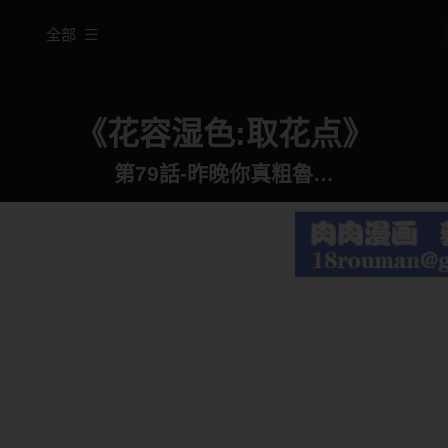
全部
《花容湿色:取花点》
第79話-昨晚你真粗魯…