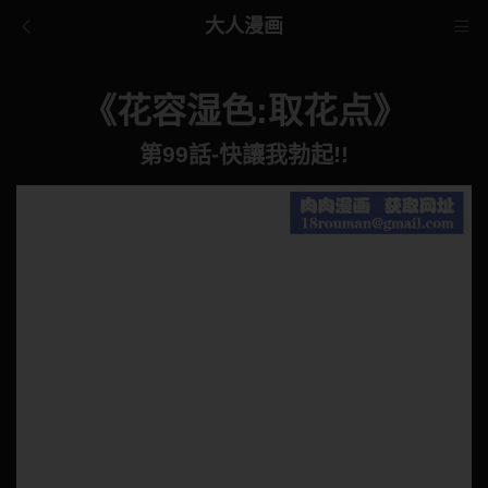
大人漫画
《花容湿色:取花点》
第99話-快讓我勃起!!