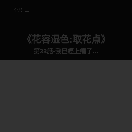
全部
《花容湿色:取花点》
第33話-我已經上癮了…