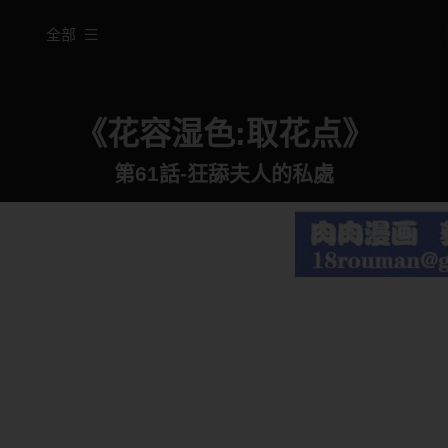
全部
《花容湿色:取花点》
第61話-狂舔夫人的私處