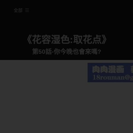
全部
《花容湿色:取花点》
第50話-你今晚也會來嗎?