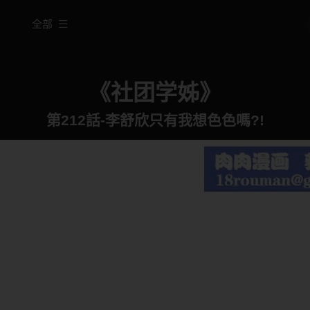
全部
《社团学姊》
第212話-李舒欣只有我想色色嗎?!