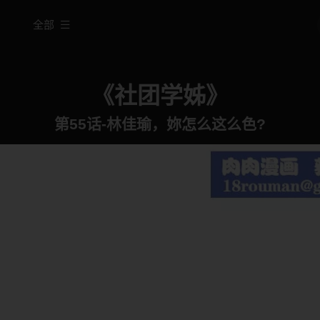
全部
《社团学姊》
第55话-林佳瑜，妳怎么这么色?