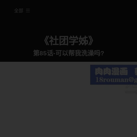
全部
《社团学姊》
第85话-可以帮我洗澡吗?