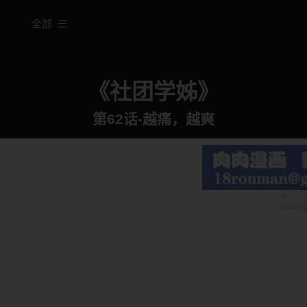
全部
《社团学姊》
第62话-越痛，越爽