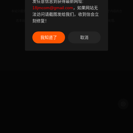
发任意信息到获得最新网址:
18jmcom@gmail.com
，如果网站无
本站只提供WEB页面服务，本站不存储、不制作任何漫画，不承担任何由于内容的合
法访问请截图发给我们，收到信会立
法性及健康性所引起的争议和法律责任。
刻修复！
若本站收录内容侵犯了您的权益，请附说明联系邮箱，本站将第一时间处理。
联系邮箱：
我知道了
取消
© 2024 18jman.com All rights reservd.
浅色模