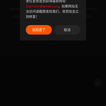
发任意信息到获得最新网址:
18jmcom@gmail.com
，如果网站无
本站只提供WEB页面服务，本站不存储、不制作任何漫画，不承担任何由于内容的合
法访问请截图发给我们，收到信会立
法性及健康性所引起的争议和法律责任。
刻修复！
若本站收录内容侵犯了您的权益，请附说明联系邮箱，本站将第一时间处理。
联系邮箱：
我知道了
取消
© 2024 18jman.com All rights reservd.
浅色模