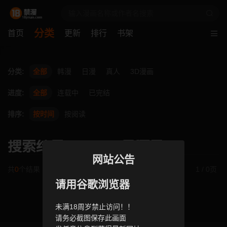
分类
首页
更新
排行
书架
分类:
全部
韩漫
日漫
真人
3D漫画
进度:
全部
连载中
已完结
排序:
按时间
按阅读
搜索结果：NOKO云河尹
网站公告
共
0
个结果
1 / 0页
请用谷歌浏览器
未满18周岁禁止访问！！
请务必截图保存此画面